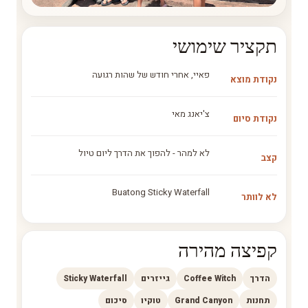
תקציר שימושי
פאיי, אחרי חודש של שהות רגועה
נקודת מוצא
צ'יאנג מאי
נקודת סיום
לא למהר - להפוך את הדרך ליום טיול
קצב
Buatong Sticky Waterfall
לא לוותר
קפיצה מהירה
הדרך
Coffee Witch
גייזרים
Sticky Waterfall
תחנות
Grand Canyon
טוקיו
סיכום