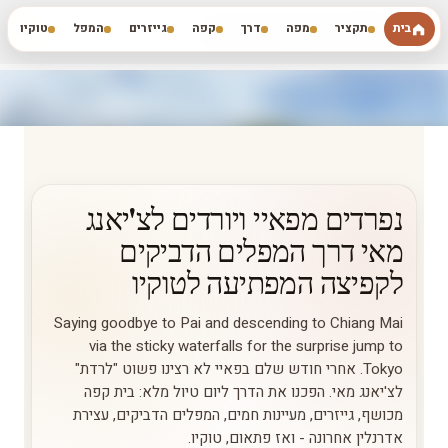
דילוג לתוכן הראשי
בית
תקציר
מפה
דרך
קפה
גייזרים
המפל
טוקיו
השלום לב-ארים רואים עולם
נפרדים מפאיי ויורדים לצ'יאנג
מאי דרך המפלים הדביקים
לקפיצה המפתיעה לטוקיו
Saying goodbye to Pai and descending to Chiang Mai
via the sticky waterfalls for the surprise jump to
Tokyo. אחרי חודש שלם בפאיי לא רצינו פשוט "לרדת"
לצ'יאנג מאי. הפכנו את הדרך ליום טיול מלא: בית קפה
מכושף, גייזרים, מעיינות חמים, המפלים הדביקים, עצירת
אדרנלין אחרונה - ואז פתאום, טוקיו.