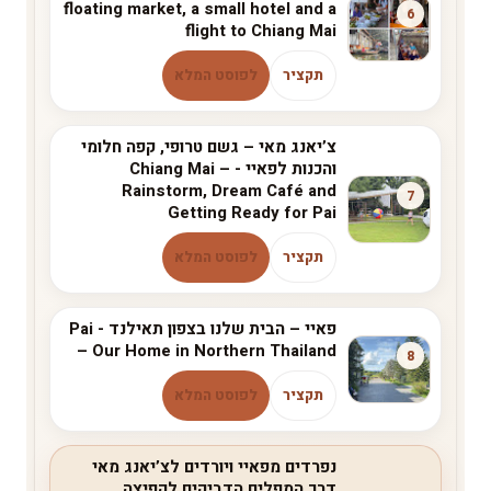
floating market, a small hotel and a
6
flight to Chiang Mai
תקציר
לפוסט המלא
צ’יאנג מאי – גשם טרופי, קפה חלומי
והכנות לפאיי - Chiang Mai –
Rainstorm, Dream Café and
7
Getting Ready for Pai
תקציר
לפוסט המלא
פאיי – הבית שלנו בצפון תאילנד - Pai
– Our Home in Northern Thailand
8
תקציר
לפוסט המלא
נפרדים מפאיי ויורדים לצ’יאנג מאי
דרך המפלים הדביקים לקפיצה