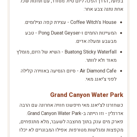
בפועל, הדרך הפכה ליום טיול מסודר, עם תחנות שכל
אחת נתנה צבע אחר:
Coffee Witch's House - עצירת קפה וצילומים.
המעיינות החמים ו-Pong Dueat Geyser - טבע
מבעבע ומעלה אדים.
Buatong Sticky Waterfall - השיא של היום, מומלץ
מאוד ולא לוותר.
Air Diamond Cafe - סיום הנסיעה באווירה קלילה
לפני צ'יאנג מאי.
Grand Canyon Water Park
כשחזרנו לצ'יאנג מאי חיפשנו חוויה אחרונה עם הרבה
אדרנלין - וזו הייתה ב-Grand Canyon Water Park.
פארק מים ענק בתוך מחצבה לשעבר, מלא מתנפחים,
מקפצות ומגלשות מטורפות. אפילו המבוגרים לא יכלו