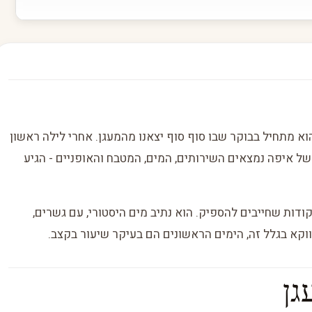
ני במסע Canal du Midi שלנו, והוא מתחיל בבוקר שבו סוף סוף יצאנו מהמעגן. אחרי לילה ראשון
 של איפה נמצאים השירותים, המים, המטבח והאופניים - הגיע
לול עם נקודות שחייבים להספיק. הוא נתיב מים היסטורי, עם גשרים,
דווקא בגלל זה, הימים הראשונים הם בעיקר שיעור בקצב.
גן