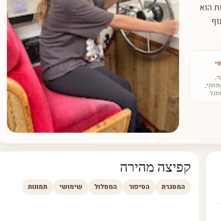
ת הוא
וף
י
י,
חתי,
תגל
קפיצה מהירה
המסגרת
הסיפור
המסלול
שימושי
תמונות