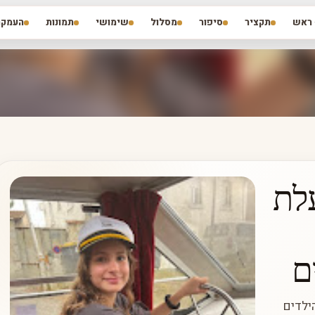
דילוג לתוכן הראשי
ראש
תקציר
סיפור
מסלול
שימושי
תמונות
העמקה
לת
ם
ילדים