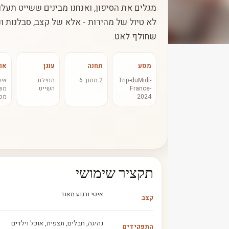
מגלים את הסיפון, ואנחנו מבינים ששייט תעלו
לא טיול של מהירות - אלא של קצב, סבלנות ונ
שחולף לאט.
מסע
תחנה
עוגן
אופ
Trip-duMidi-
2 מתוך 6
תחילת
איט
France-
השייט
משפ
2024
מס
תקציר שימושי
איטי ורגוע מאוד
קצב
נהיגה, חבלים, תצפית, אוכל וילדים
התפקידים