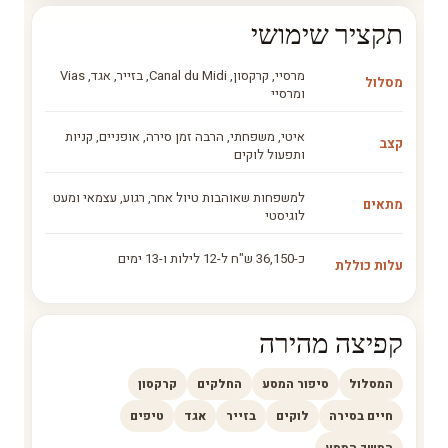
תקציר שימושי
מרסיי, קרקסון, Canal du Midi, בזייר, אגד, Vias
מסלול
ומרסיי
איטי, משפחתי, הרבה זמן סירה, אופניים, קניות
קצב
ותפעול לוקים
למשפחות שאוהבות טיול אחר, רגוע, עצמאי ומעט
מתאים
לוגיסטי
כ-36,150 ש"ח ל-12 לילות ו-13 ימים
עלות כוללת
קפיצה מהירה
המסלול
סיפור המסע
החלקים
קרקסון
חיים בסירה
לוקים
בזייר
אגד
טיפים
המשך המסע