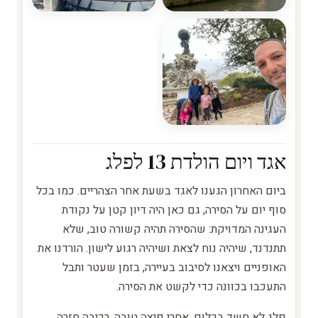
אגד ויום הולדת 13 לפלג
ביום האחרון הגענו לאגד בשעת אחר הצהריים. כמו בכל
סוף יום על הסירה, גם כאן היה דיון קטן על נקודת
העגינה המדויקת: שהסירה תהיה קשורה טוב, שלא
תתנדנד, שיהיה נוח לצאת ושיהיה רגוע לישון. הורדנו את
האופניים ויצאנו לסיבוב בעיירה, בזמן שעטר ותבל
התעכבו בכוונה כדי לקשט את הסירה.
פלג לא חשד בכלום. אחרי פיצה טובה, רכיבה חזרה