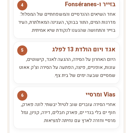
בזייר ו-Fonséranes
אחד השיאים ההנדסיים והמשפחתיים של המסלול:
מדרגות המים, התור בבוקר, העגינה המאולתרת, העיר
בזייר והתחושה שהגענו לנקודת שיא אמיתית.
אגד ויום הולדת 13 לפלג
היום האחרון על הסירה, ההגעה לאגד, קישוטים,
עוגות, אופניים, פיצה, הפתעה על הסירה וצ'ק אאוט
שמסיים שבעה ימים של בית צף.
Vias ומרסיי
אחרי הסירה עוברים שוב לטיול יבשתי: לונה פארק,
חוף ים בלי בגדי ים, פארק חבלים, דירה, קניון, נמל
מרסיי וחזרה לארץ עם נחיתה למציאות.