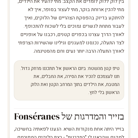
בין לוק ללוק לומדים את הקצב: מתי להעיר את הילדים,
מתי להכין ארוחת בוקר, מתי לעצור בסופר, איך לא
להיתקע בדיוק בהפסקת הצהריים של הלוקים, ואיך
לעבור מתחת לגשרים נמוכים בלי לשכוח להתכופף.
לאורך הדרך עצרנו בכפרים קטנים, רכבנו על אופניים
לצד התעלה, נכנסנו למעגנים וגילינו שהשירות הצרפתי
לאורך התעלה הרבה יותר נעים וחם מהסטיגמה.
טיפ קטן מהשטח: ביום הראשון אל תתכננו מרחק גדול.
תנו לעצמכם להכיר את הסירה, את החבלים, את
המטבח, את הילדים בתוך המרחב הקטן ואת הלוק
הראשון בלי לחץ.
בזייר והמדרגות של Fonséranes
בזייר היתה אחת מנקודות השיא. הגענו לפאתיה בחשיכה,
למקום שקראנו לו "המדרגות" - רצף הלוקים המפורסם