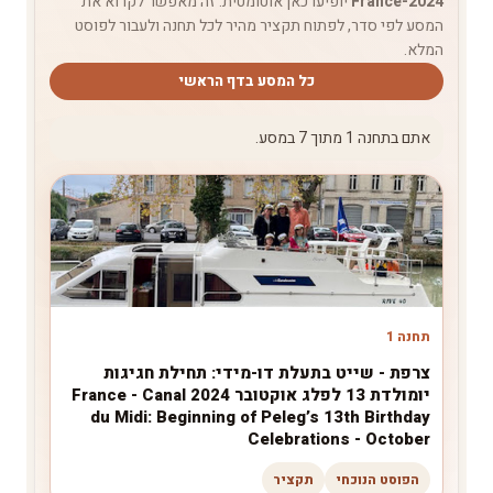
France-2024
יופיעו כאן אוטומטית. זה מאפשר לקרוא את
המסע לפי סדר, לפתוח תקציר מהיר לכל תחנה ולעבור לפוסט
המלא.
כל המסע בדף הראשי
אתם בתחנה 1 מתוך 7 במסע.
תחנה 1
צרפת - שייט בתעלת דו-מידי: תחילת חגיגות
יומולדת 13 לפלג אוקטובר 2024 France - Canal
du Midi: Beginning of Peleg’s 13th Birthday
Celebrations - October
הפוסט הנוכחי
תקציר