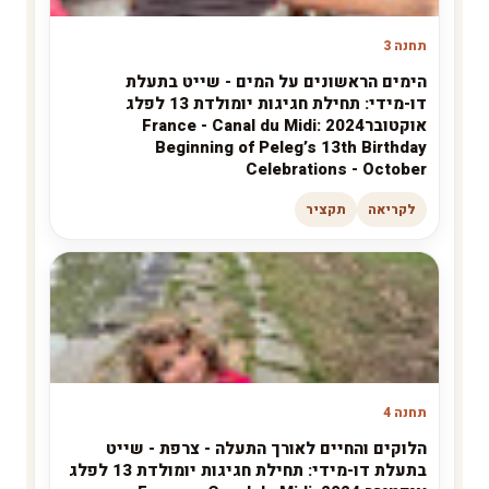
תחנה 3
הימים הראשונים על המים - שייט בתעלת
דו-מידי: תחילת חגיגות יומולדת 13 לפלג
אוקטובר2024 France - Canal du Midi:
Beginning of Peleg’s 13th Birthday
Celebrations - October
לקריאה
תקציר
תחנה 4
הלוקים והחיים לאורך התעלה - צרפת - שייט
בתעלת דו-מידי: תחילת חגיגות יומולדת 13 לפלג