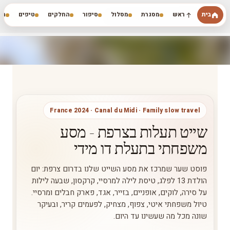
דילוג לתוכן הראשי
בית
ראש
מסגרת
מסלול
סיפור
החלקים
טיפים
המ
השלום לב-ארים רואים עולם
France 2024 · Canal du Midi · Family slow travel
שייט תעלות בצרפת - מסע
משפחתי בתעלת דו מידי
פוסט שער שמרכז את מסע השייט שלנו בדרום צרפת: יום
הולדת 13 לפלג, טיסת לילה למרסיי, קרקסון, שבעה לילות
על סירה, לוקים, אופניים, בזייר, אגד, פארק חבלים ומרסיי.
טיול משפחתי איטי, צפוף, מצחיק, לפעמים קריר, ובעיקר
שונה מכל מה שעשינו עד היום.