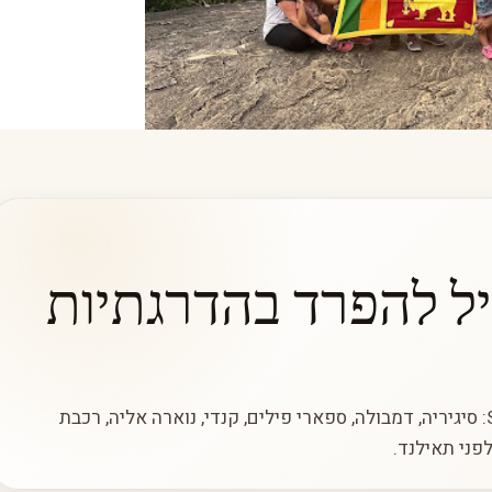
יל להפרד בהדרגתיות
Sri Lanka - to slowly say goodbye to India: סיגיריה, דמבולה, ספארי פילים, קנדי, נוארה אליה, רכבת
פני תאילנד.