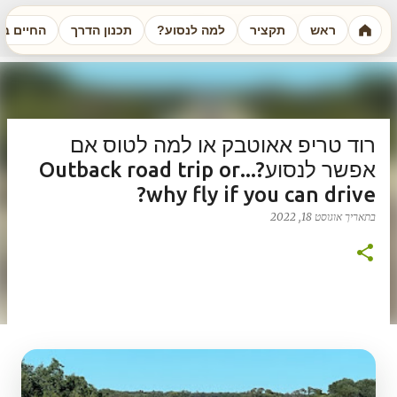
דילוג לתוכן הראשי
השלום לב-ארים רואים עולם
ראש
תקציר
למה לנסוע?
תכנון הדרך
החיים ב
רוד טריפ אאוטבק או למה לטוס אם
אפשר לנסוע?...Outback road trip or
why fly if you can drive?
בתאריך
אוגוסט 18, 2022