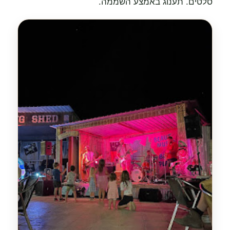
סלטים. תענוג באמצע השממה.