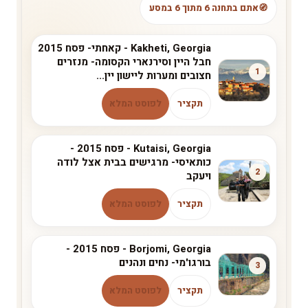
אתם בתחנה 6 מתוך 6 במסע
Kakheti, Georgia - קאחתי- פסח 2015
חבל היין וסירנארי הקסומה- מנזרים
1
חצובים ומערות ליישון יין...
תקציר
לפוסט המלא
Kutaisi, Georgia - פסח 2015 -
כותאיסי- מרגישים בבית אצל לודה
2
ויעקב
תקציר
לפוסט המלא
Borjomi, Georgia - פסח 2015 -
בורגו'מי- נחים ונהנים
3
תקציר
לפוסט המלא