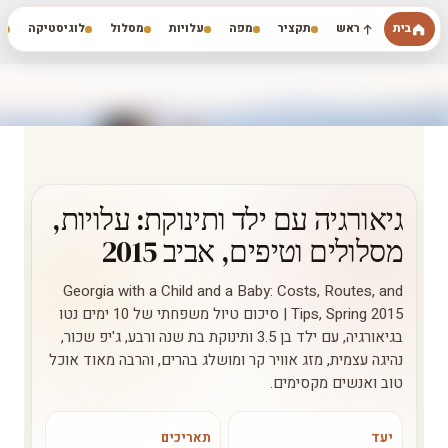
דילוג לתוכן הראשי
בית
ראש
תקציר
מפה
עלויות
מסלול
לוגיסטיקה
ט
השלום לב-ארים רואים עולם
גיאורגיה עם ילד ותינוקת: עלויות,
מסלולים וטיפים, אביב 2015
Georgia with a Child and a Baby: Costs, Routes, and
Tips, Spring 2015 | סיכום טיול משפחתי של 10 ימים נטו
בגיאורגיה, עם ילד בן 3.5 ותינוקת בת שנה ורבע, ג'יפ שכור,
נהיגה עצמית, מזג אוויר קר ומושלג בהרים, והרבה מאוד אוכל
טוב ואנשים מקסימים.
יעד
תאריכים