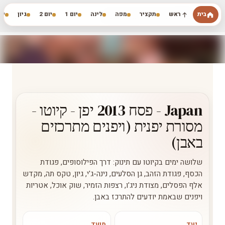
דילוג לתוכן הראשי
בית
ראש
תקציר
מפה
לינה
יום 1
יום 2
גיון
יום
השלום לב-ארים רואים עולם
Japan - פסח 2013 יפן - קיוטו -
מסורת יפנית (ויפנים מתרכזים
באבן)
שלושה ימים בקיוטו עם תינוק: דרך הפילוסופים, פגודת
הכסף, פגודת הזהב, גן הסלעים, נינה-ג'י, גיון, טקס תה, מקדש
אלף הפסלים, מצודת ניג'ו, רצפות הזמיר, שוק אוכל, אטריות
ויפנים שבאמת יודעים להתרכז באבן.
יעד
מועד