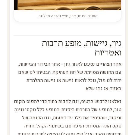
מסורת יפנית, אבן, חצץ והרבה סבלנות.
גיון, גיישות, מופע תרבות
ואטריות
אחר הצהריים נסענו לאזור גיון - אזור הבידור והגיישות,
עם תחושה מסוימת של יפו העתיקה. הבטיחו לנו שאם
יהיה לנו מזל, נוכל לראות גיישה או גיישה מתלמדת
באזור. אז זהו שלא.
נאלצנו לרכוש כרטיס, וגם לחכות בתור כדי לתפוס מקום
טוב, למופע של התרבות היפנית. המופע כלל טקסי נגינה
וריקוד, שהפחיד את פלג עד דמעות, וגם הדגמה של
טקס התה המסורתי המפורסם בשיתוף הקהל. חוויה
תיירותית מאוד, אבל היא נתנה לנו הצצה לתרבות היפנית