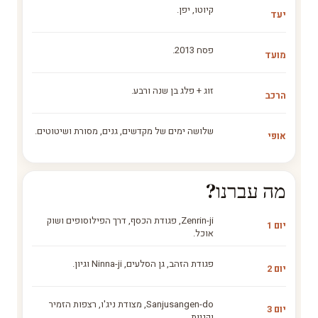
קיוטו, יפן.
יעד
פסח 2013.
מועד
זוג + פלג בן שנה ורבע.
הרכב
שלושה ימים של מקדשים, גנים, מסורת ושיטוטים.
אופי
מה עברנו?
Zenrin-ji, פגודת הכסף, דרך הפילוסופים ושוק
יום 1
אוכל.
פגודת הזהב, גן הסלעים, Ninna-ji וגיון.
יום 2
Sanjusangen-do, מצודת ניג'ו, רצפות הזמיר
יום 3
וקניות.