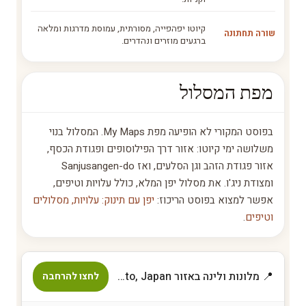
קיוטו יפהפייה, מסורתית, עמוסת מדרגות ומלאה
שורה תחתונה
ברגעים מוזרים ונהדרים.
מפת המסלול
בפוסט המקורי לא הופיעה מפת My Maps. המסלול בנוי
משלושה ימי קיוטו: אזור דרך הפילוסופים ופגודת הכסף,
אזור פגודת הזהב וגן הסלעים, ואז Sanjusangen-do
ומצודת ניג'ו. את מסלול יפן המלא, כולל עלויות וטיפים,
אפשר למצוא בפוסט הריכוז:
יפן עם תינוק: עלויות, מסלולים
וטיפים
.
📍 מלונות ולינה באזור Kyoto, Japan
לחצו להרחבה