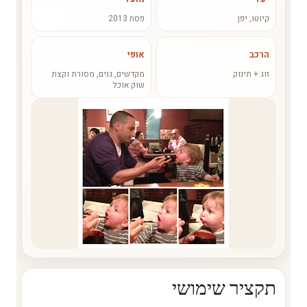
קיוטו, יפן
פסח 2013
הרכב
אופי
זוג + תינוק
מקדשים, גנים, מסורת וקצת
שוק אוכל
תקציר שימושי