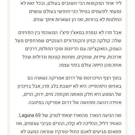
ליד אחד המקומות הכי חשובים בעולם, ובכל זאת לא
נסעתי. לפעמים בטיול הכי חופשי בעולם עושים
החלטות לא ברורות, ואז הן נשארות איתך שנים.
אבל פרו לא נגמרת במאצ'ו פיצ'ו. המשכתי בין הפנינים
שלה: קולקה קניון והקונדורים הענקיים שמרחפים מעל
העמק, הואקצ'ינה עם הדיונות וסקי החולות, דרכים
ארוכות, עיירות, שווקים, ותחנות קטנות וגדולות שכל
אחת מהן הייתה עולם בפני עצמו.
בתוך רצף הזיכרונות של דרום אמריקה נשארה גם
באניוס היפהפייה. היא לא יושבת בלב פרו, אבל בזיכרון
של המסע היא חלק מאותה תקופה: מים, ירוק, הרים,
אווירה רגועה ותחושה של דרום אמריקה במיטבה.
ואז הגיעה הוארז. מהוארז יצאתי לטרק של Laguna 69.
האוויר דליל, ההליכה לא קלה, ההרים סביבי עצומים, ואז
פתאום מגיעים לאגם כחול-טורקיז שנראה כמעט לא