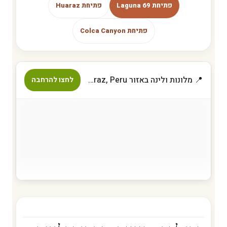
פתיחת Laguna 69
פתיחת Huaraz
פתיחת Colca Canyon
📍 מלונות ולינה באזור Huaraz, Peru
לחצו להרחבה