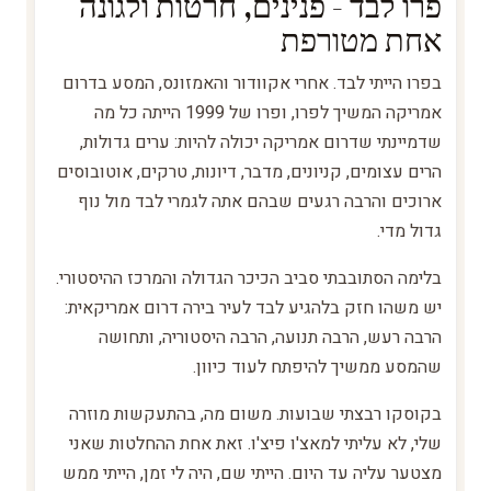
פרו לבד - פנינים, חרטות ולגונה
אחת מטורפת
בפרו הייתי לבד. אחרי אקוודור והאמזונס, המסע בדרום
אמריקה המשיך לפרו, ופרו של 1999 הייתה כל מה
שדמיינתי שדרום אמריקה יכולה להיות: ערים גדולות,
הרים עצומים, קניונים, מדבר, דיונות, טרקים, אוטובוסים
ארוכים והרבה רגעים שבהם אתה לגמרי לבד מול נוף
גדול מדי.
בלימה הסתובבתי סביב הכיכר הגדולה והמרכז ההיסטורי.
יש משהו חזק בלהגיע לבד לעיר בירה דרום אמריקאית:
הרבה רעש, הרבה תנועה, הרבה היסטוריה, ותחושה
שהמסע ממשיך להיפתח לעוד כיוון.
בקוסקו רבצתי שבועות. משום מה, בהתעקשות מוזרה
שלי, לא עליתי למאצ'ו פיצ'ו. זאת אחת ההחלטות שאני
מצטער עליה עד היום. הייתי שם, היה לי זמן, הייתי ממש