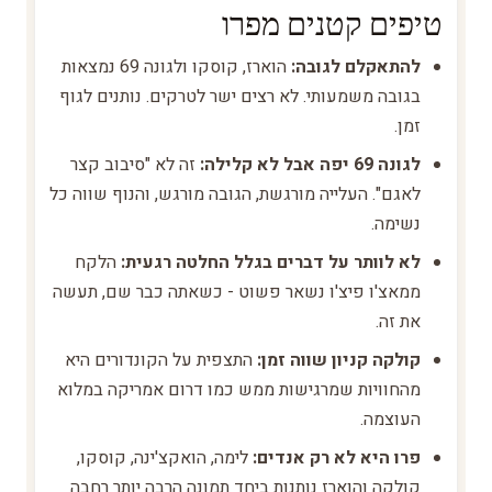
טיפים קטנים מפרו
להתאקלם לגובה:
הוארז, קוסקו ולגונה 69 נמצאות
בגובה משמעותי. לא רצים ישר לטרקים. נותנים לגוף
זמן.
לגונה 69 יפה אבל לא קלילה:
זה לא "סיבוב קצר
לאגם". העלייה מורגשת, הגובה מורגש, והנוף שווה כל
נשימה.
לא לוותר על דברים בגלל החלטה רגעית:
הלקח
ממאצ'ו פיצ'ו נשאר פשוט - כשאתה כבר שם, תעשה
את זה.
קולקה קניון שווה זמן:
התצפית על הקונדורים היא
מהחוויות שמרגישות ממש כמו דרום אמריקה במלוא
העוצמה.
פרו היא לא רק אנדים:
לימה, הואקצ'ינה, קוסקו,
קולקה והוארז נותנות ביחד תמונה הרבה יותר רחבה