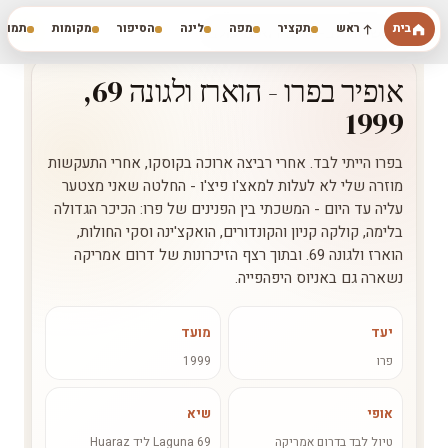
דילוג לתוכן הראשי
בית
ראש
תקציר
מפה
לינה
הסיפור
מקומות
תמונה
השלום לב-ארים רואים עולם
אופיר בפרו - הוארז ולגונה 69,
1999
בפרו הייתי לבד. אחרי רביצה ארוכה בקוסקו, אחרי התעקשות
מוזרה שלי לא לעלות למאצ'ו פיצ'ו - החלטה שאני מצטער
עליה עד היום - המשכתי בין הפנינים של פרו: הכיכר הגדולה
בלימה, קולקה קניון והקונדורים, הואקצ'ינה וסקי החולות,
הוארז ולגונה 69. ובתוך רצף הזיכרונות של דרום אמריקה
נשארה גם באניוס היפהפייה.
יעד
מועד
פרו
1999
אופי
שיא
טיול לבד בדרום אמריקה
Laguna 69 ליד Huaraz